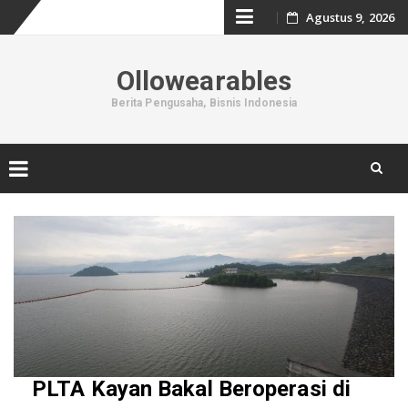
Skip
Agustus 9, 2026
to
Ollowearables
content
Berita Pengusaha, Bisnis Indonesia
Skip
to
content
PLTA Kayan Bakal Beroperasi di