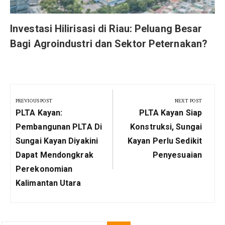
Investasi Hilirisasi di Riau: Peluang Besar
Bagi Agroindustri dan Sektor Peternakan?
Navigasi
pos
PREVIOUS POST
NEXT POST
Previous
Next
PLTA Kayan:
PLTA Kayan Siap
Post:
Post:
Pembangunan PLTA Di
Konstruksi, Sungai
Sungai Kayan Diyakini
Kayan Perlu Sedikit
Dapat Mendongkrak
Penyesuaian
Perekonomian
Kalimantan Utara