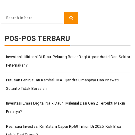
Search
Search
for:
POS-POS TERBARU
Investasi Hilirisasi Di Riau: Peluang Besar Bagi Agroindustri Dan Sektor
Peternakan?
Putusan Peninjauan Kembali MA: Tjandra Limanjaya Dan Irnawati
Sutanto Tidak Bersalah
Investasi Emas Digital Naik Daun, Milenial Dan Gen Z Terbukti Makin
Percaya?
Realisasi Investasi Riil Batam Capai Rp69 Triliun Di 2025, Kok Bisa
Lebih Dari Target?