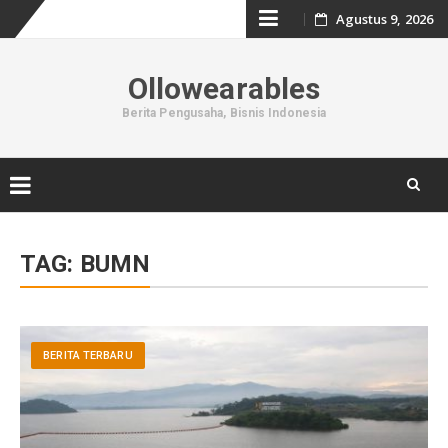
Skip
Agustus 9, 2026
to
Ollowearables
content
Berita Pengusaha, Bisnis Indonesia
Skip
to
TAG:
BUMN
content
BERITA TERBARU