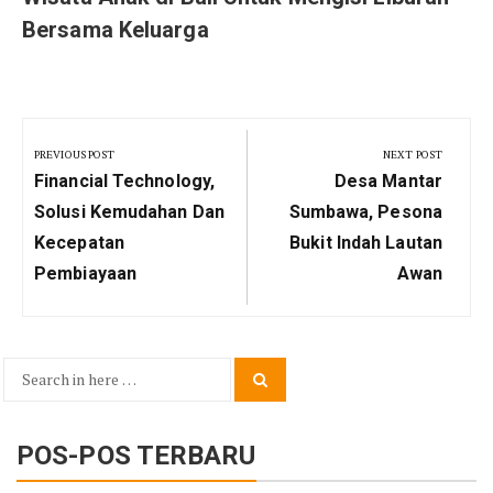
Bersama Keluarga
Navigasi
pos
PREVIOUS POST
NEXT POST
Previous
Next
Financial Technology,
Desa Mantar
Post:
Post:
Solusi Kemudahan Dan
Sumbawa, Pesona
Kecepatan
Bukit Indah Lautan
Pembiayaan
Awan
Search
Search
for:
POS-POS TERBARU