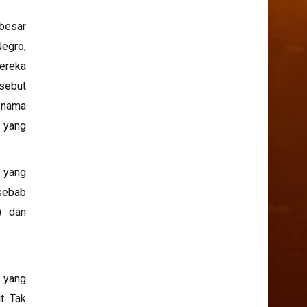
 besar
Negro,
Mereka
isebut
n nama
n yang
g yang
 sebab
) dan
 yang
t. Tak