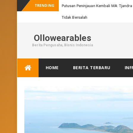
TRENDING
Putusan Peninjauan Kembali MA: Tjandra 
Tidak Bersalah
Ollowearables
Berita Pengusaha, Bisnis Indonesia
Skip
HOME
BERITA TERBARU
INF
to
content