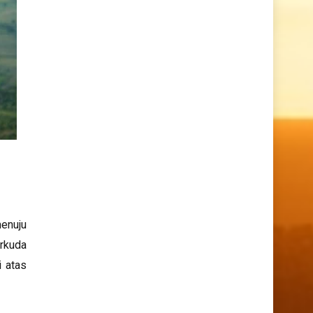
menuju
erkuda
i atas