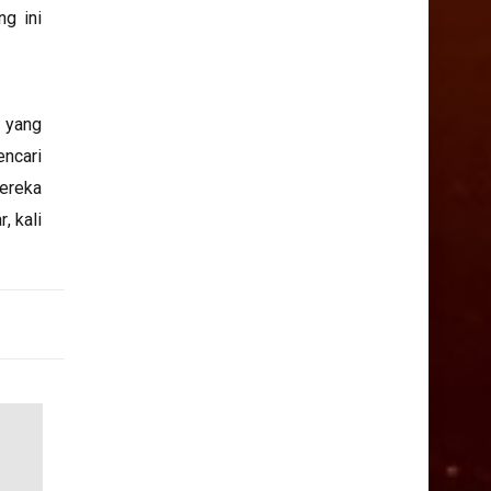
g ini
k yang
ncari
ereka
, kali