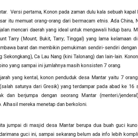
ntar. Versi pertama, Konon pada zaman dulu kala sebuah kapal
esar itu memuat orang-orang dari bermacam etnis. Ada China, 
jalan mencari daerah yang ideal untuk mengawali hidup baru. 
t Tarry (Mount; Bukit, Tarry; Tinggal) yang lama kelamaan d
 Sumbawa barat dan membikin pemukiman sendiri-sendiri denga
 Sekongkang), Ca Lau Nang (kini Talonang) dan lain-lain. Kono
bino yang sampai ini jumlahnya masih konsisten 7 orang.
ejarah yang kental, konon penduduk desa Mantar yaitu 7 oran
a (salah satunya dari Gresik) yang terdampar pada abad ke 16
ak dan berjumpa dengan seorang Mantar (menteri/jenderal
p. Alhasil mereka menetap dan berkoloni.
kita jumpai di masjid desa Mantar berupa dua buah guci kuno
arimana guci ini, sampai sekarang belum ada info lebih kompli