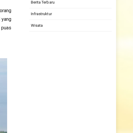
Berita Terbaru
orang
Infrastruktur
l yang
Wisata
h puas