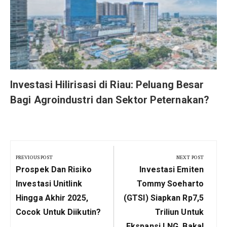
r
Investasi Hilirisasi di Riau: Peluang Besar
Bagi Agroindustri dan Sektor Peternakan?
Navigasi
pos
PREVIOUS POST
NEXT POST
Previous
Next
Prospek Dan Risiko
Investasi Emiten
Post:
Post:
Investasi Unitlink
Tommy Soeharto
Hingga Akhir 2025,
(GTSI) Siapkan Rp7,5
Cocok Untuk Diikutin?
Triliun Untuk
Ekspansi LNG, Bakal