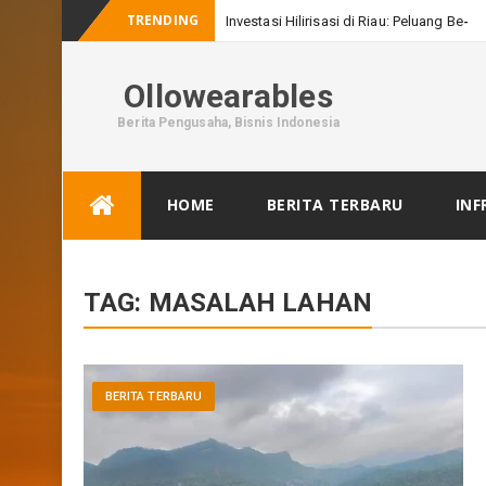
TRENDING
Investasi Hilirisasi di Riau: Peluang Besar
Ollowearables
Berita Pengusaha, Bisnis Indonesia
Skip
HOME
BERITA TERBARU
INF
to
content
TAG:
MASALAH LAHAN
BERITA TERBARU