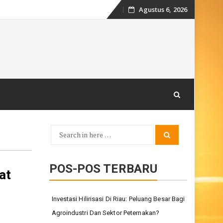
Agustus 6, 2026
Skip
to
content
Search
Search
for:
POS-POS TERBARU
at
Investasi Hilirisasi Di Riau: Peluang Besar Bagi
Agroindustri Dan Sektor Peternakan?