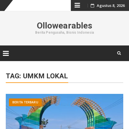
Skip
Agustus 8, 2026
to
Ollowearables
content
Berita Pengusaha, Bisnis Indonesia
Skip
to
TAG:
UMKM LOKAL
content
BERITA TERBARU