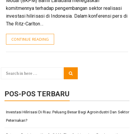
Modal (BKPM) Bahlil Lahadalia menegaskan
komitmennya terhadap pengembangan sektor realisasi
investasi hilirisasi di Indonesia. Dalam konferensi pers di
The Ritz-Carlton…
CONTINUE READING
Search
Search
for:
POS-POS TERBARU
Investasi Hilirisasi Di Riau: Peluang Besar Bagi Agroindustri Dan Sektor
Peternakan?