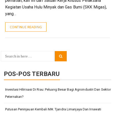
perhatian, kali ini dari Satuan Kerja Khusus Pelaksana
Kegiatan Usaha Hulu Minyak dan Gas Bumi (SKK Migas),
yang…
CONTINUE READING
Search
Search
for:
POS-POS TERBARU
Investasi Hilirisasi Di Riau: Peluang Besar Bagi Agroindustri Dan Sektor
Peternakan?
Putusan Peninjauan Kembali MA: Tjandra Limanjaya Dan Irnawati