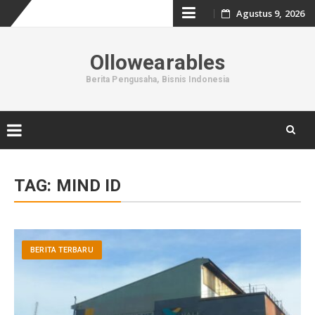
Skip
Agustus 9, 2026
to
Ollowearables
content
Berita Pengusaha, Bisnis Indonesia
Skip
to
TAG:
MIND ID
content
BERITA TERBARU