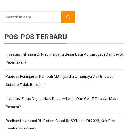
Search
Search
for:
POS-POS TERBARU
Investasi Hilirisasi Di Riau: Peluang Besar Bagi Agroindustri Dan Sektor
Peternakan?
Putusan Peninjauan Kembali MA: Tjandra Limanjaya Dan Irnawati
Sutanto Tidak Bersalah
Investasi Emas Digital Naik Daun, Milenial Dan Gen Z Terbukti Makin
Percaya?
Realisasi Investasi Riil Batam Capai Rp69 Triliun Di 2025, Kok Bisa
Lebih Dari Target?