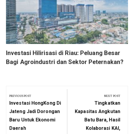
r
Investasi Hilirisasi di Riau: Peluang Besar
Bagi Agroindustri dan Sektor Peternakan?
Navigasi
pos
PREVIOUS POST
NEXT POST
Previous
Next
Investasi HongKong Di
Tingkatkan
Post:
Post:
Jateng Jadi Dorongan
Kapasitas Angkutan
Baru Untuk Ekonomi
Batu Bara, Hasil
Daerah
Kolaborasi KAI,