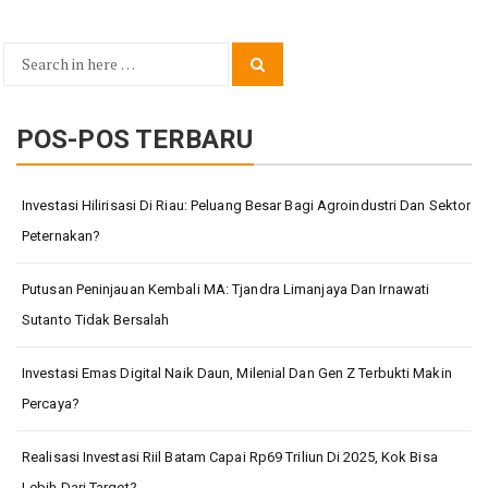
Search
Search
for:
POS-POS TERBARU
Investasi Hilirisasi Di Riau: Peluang Besar Bagi Agroindustri Dan Sektor
Peternakan?
Putusan Peninjauan Kembali MA: Tjandra Limanjaya Dan Irnawati
Sutanto Tidak Bersalah
Investasi Emas Digital Naik Daun, Milenial Dan Gen Z Terbukti Makin
Percaya?
Realisasi Investasi Riil Batam Capai Rp69 Triliun Di 2025, Kok Bisa
Lebih Dari Target?