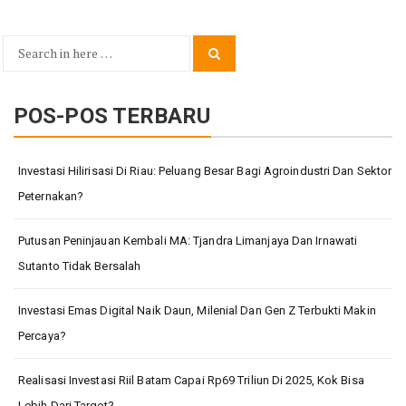
Search
Search
for:
POS-POS TERBARU
Investasi Hilirisasi Di Riau: Peluang Besar Bagi Agroindustri Dan Sektor
Peternakan?
Putusan Peninjauan Kembali MA: Tjandra Limanjaya Dan Irnawati
Sutanto Tidak Bersalah
Investasi Emas Digital Naik Daun, Milenial Dan Gen Z Terbukti Makin
Percaya?
Realisasi Investasi Riil Batam Capai Rp69 Triliun Di 2025, Kok Bisa
Lebih Dari Target?