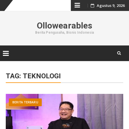
Skip
Agustus 9, 2026
to
Ollowearables
content
Berita Pengusaha, Bisnis Indonesia
Skip
to
TAG:
TEKNOLOGI
content
BERITA TERBARU