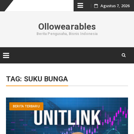
Skip
Agustus 7, 2026
to
Ollowearables
content
Berita Pengusaha, Bisnis Indonesia
Skip
to
TAG:
SUKU BUNGA
content
BERITA TERBARU