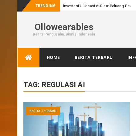
TRENDING
Investasi Hilirisasi di Riau: Peluang Besar
Ollowearables
Berita Pengusaha, Bisnis Indonesia
Skip
HOME
BERITA TERBARU
INF
to
content
TAG:
REGULASI AI
BERITA TERBARU