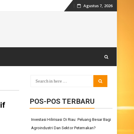
Agustus 7, 2026
Skip
to
content
Search
Search
for:
POS-POS TERBARU
if
Investasi Hilirisasi Di Riau: Peluang Besar Bagi
Agroindustri Dan Sektor Peternakan?