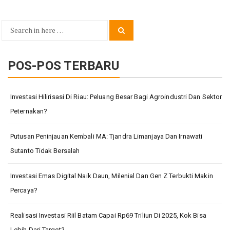
Search
Search
for:
POS-POS TERBARU
Investasi Hilirisasi Di Riau: Peluang Besar Bagi Agroindustri Dan Sektor
Peternakan?
Putusan Peninjauan Kembali MA: Tjandra Limanjaya Dan Irnawati
Sutanto Tidak Bersalah
Investasi Emas Digital Naik Daun, Milenial Dan Gen Z Terbukti Makin
Percaya?
Realisasi Investasi Riil Batam Capai Rp69 Triliun Di 2025, Kok Bisa
Lebih Dari Target?