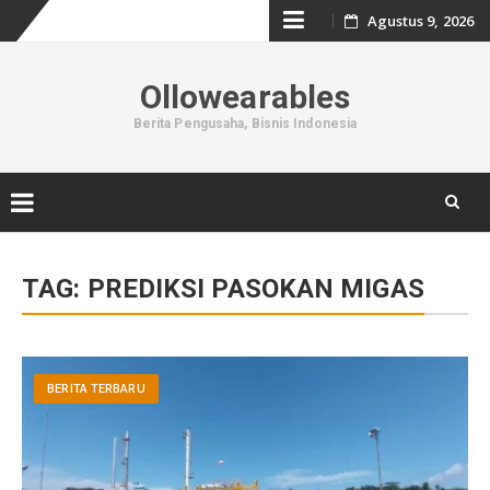
Skip
Agustus 9, 2026
to
Ollowearables
content
Berita Pengusaha, Bisnis Indonesia
Skip
to
TAG:
PREDIKSI PASOKAN MIGAS
content
BERITA TERBARU