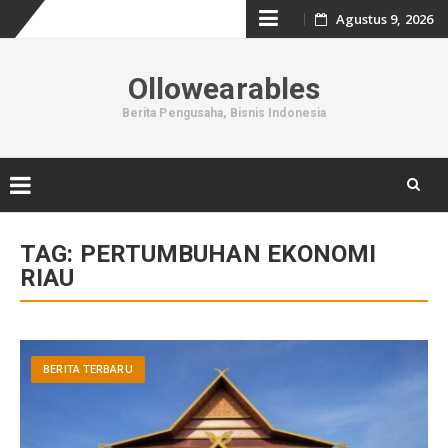
Skip
Agustus 9, 2026
to
Ollowearables
content
Berita Pengusaha, Bisnis Indonesia
Skip
to
TAG:
PERTUMBUHAN EKONOMI
content
RIAU
BERITA TERBARU