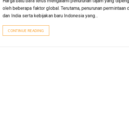
Harga batu bara terus mengalami penurunan tajam yang dipeng
oleh beberapa faktor global. Terutama, penurunan permintaan d
dan India serta kebijakan baru Indonesia yang…
CONTINUE READING