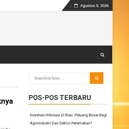
Agustus 9, 2026
Skip
to
content
Search
Search
for:
POS-POS TERBARU
knya
Investasi Hilirisasi Di Riau: Peluang Besar Bagi
Agroindustri Dan Sektor Peternakan?