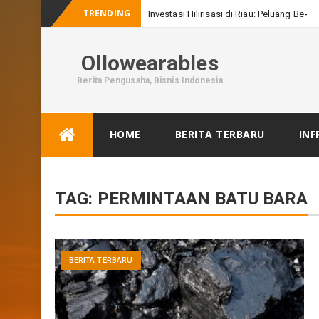
TRENDING
Investasi Hilirisasi di Riau: Peluang Besar
Ollowearables
Berita Pengusaha, Bisnis Indonesia
Skip
HOME
BERITA TERBARU
INF
to
content
TAG:
PERMINTAAN BATU BARA
BERITA TERBARU