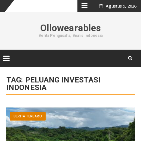
Skip
Agustus 9, 2026
to
Ollowearables
content
Berita Pengusaha, Bisnis Indonesia
Skip
to
TAG:
PELUANG INVESTASI
content
INDONESIA
BERITA TERBARU