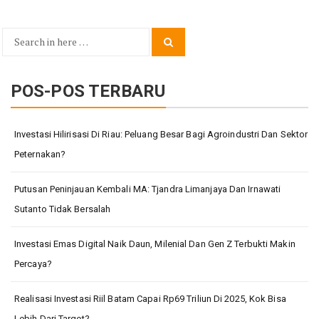
Search
Search
for:
POS-POS TERBARU
Investasi Hilirisasi Di Riau: Peluang Besar Bagi Agroindustri Dan Sektor
Peternakan?
Putusan Peninjauan Kembali MA: Tjandra Limanjaya Dan Irnawati
Sutanto Tidak Bersalah
Investasi Emas Digital Naik Daun, Milenial Dan Gen Z Terbukti Makin
Percaya?
Realisasi Investasi Riil Batam Capai Rp69 Triliun Di 2025, Kok Bisa
Lebih Dari Target?