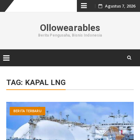
Skip
Agustus 7, 2026
to
Ollowearables
content
Berita Pengusaha, Bisnis Indonesia
Skip
to
TAG:
KAPAL LNG
content
BERITA TERBARU