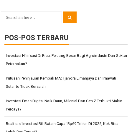
Search
Search
for:
POS-POS TERBARU
Investasi Hilirisasi Di Riau: Peluang Besar Bagi Agroindustri Dan Sektor
Peternakan?
Putusan Peninjauan Kembali MA: Tjandra Limanjaya Dan Irnawati
Sutanto Tidak Bersalah
Investasi Emas Digital Naik Daun, Milenial Dan Gen Z Terbukti Makin
Percaya?
Realisasi Investasi Riil Batam Capai Rp69 Triliun Di 2025, Kok Bisa
Lebih Dari Target?