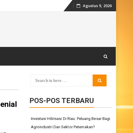
Agustus 9, 2026
Skip
to
content
Search
Search
for:
POS-POS TERBARU
enial
Investasi Hilirisasi Di Riau: Peluang Besar Bagi
Agroindustri Dan Sektor Peternakan?