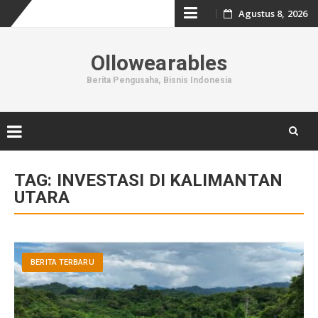
Skip
Agustus 8, 2026
to
Ollowearables
content
Berita Pengusaha, Bisnis Indonesia
Skip
to
TAG:
INVESTASI DI KALIMANTAN
content
UTARA
BERITA TERBARU