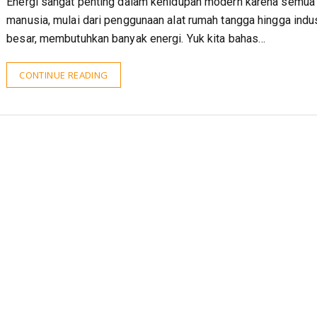
Energi sangat penting dalam kehidupan modern karena semua 
manusia, mulai dari penggunaan alat rumah tangga hingga indus
besar, membutuhkan banyak energi. Yuk kita bahas…
CONTINUE READING