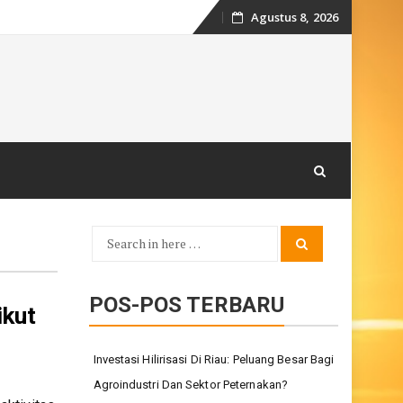
Agustus 8, 2026
Skip
to
content
Search
Search
for:
POS-POS TERBARU
ikut
Investasi Hilirisasi Di Riau: Peluang Besar Bagi
Agroindustri Dan Sektor Peternakan?