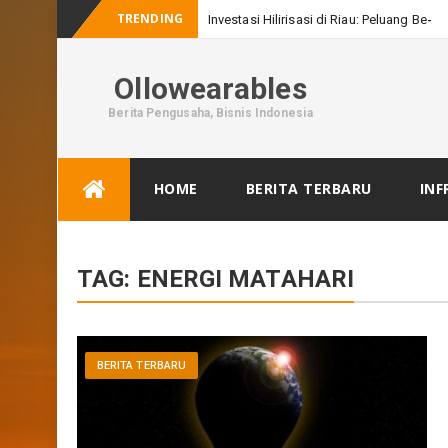
TRENDING
Investasi Hilirisasi di Riau: Peluang Besar
Ollowearables
Berita Pengusaha, Bisnis Indonesia
Skip
HOME
BERITA TERBARU
INF
to
content
TAG:
ENERGI MATAHARI
BERITA TERBARU