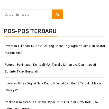
Search
Search
for:
POS-POS TERBARU
Investasi Hilirisasi Di Riau: Peluang Besar Bagi Agroindustri Dan Sektor
Peternakan?
Putusan Peninjauan Kembali MA: Tjandra Limanjaya Dan Irnawati
Sutanto Tidak Bersalah
Investasi Emas Digital Naik Daun, Milenial Dan Gen Z Terbukti Makin
Percaya?
Realisasi Investasi Riil Batam Capai Rp69 Triliun Di 2025, Kok Bisa
Lebih Dari Target?