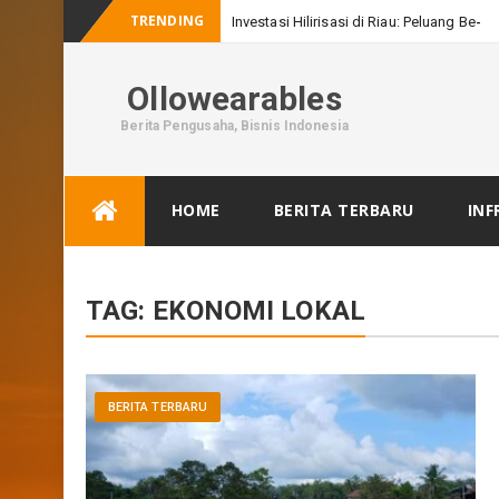
TRENDING
Investasi Hilirisasi di Riau: Peluang Besar
Ollowearables
Berita Pengusaha, Bisnis Indonesia
Skip
HOME
BERITA TERBARU
INF
to
content
TAG:
EKONOMI LOKAL
BERITA TERBARU