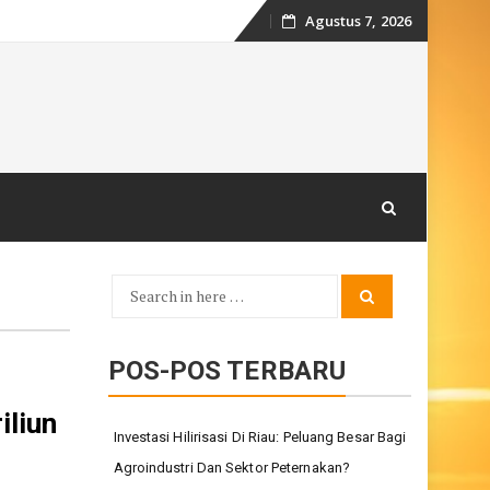
Agustus 7, 2026
Skip
to
content
Search
Search
for:
POS-POS TERBARU
iliun
Investasi Hilirisasi Di Riau: Peluang Besar Bagi
Agroindustri Dan Sektor Peternakan?