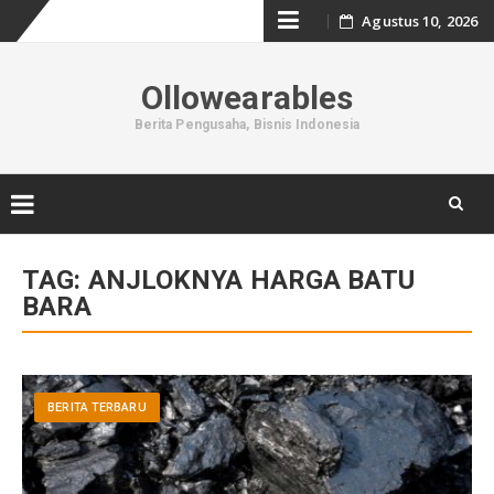
Skip
Agustus 10, 2026
to
Ollowearables
content
Berita Pengusaha, Bisnis Indonesia
Skip
to
TAG:
ANJLOKNYA HARGA BATU
content
BARA
BERITA TERBARU