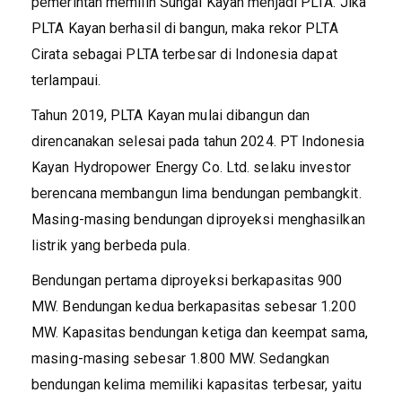
pemerintah memilih Sungai Kayan menjadi PLTA. Jika
PLTA Kayan berhasil di bangun, maka rekor PLTA
Cirata sebagai PLTA terbesar di Indonesia dapat
terlampaui.
Tahun 2019, PLTA Kayan mulai dibangun dan
direncanakan selesai pada tahun 2024. PT Indonesia
Kayan Hydropower Energy Co. Ltd. selaku investor
berencana membangun lima bendungan pembangkit.
Masing-masing bendungan diproyeksi menghasilkan
listrik yang berbeda pula.
Bendungan pertama diproyeksi berkapasitas 900
MW. Bendungan kedua berkapasitas sebesar 1.200
MW. Kapasitas bendungan ketiga dan keempat sama,
masing-masing sebesar 1.800 MW. Sedangkan
bendungan kelima memiliki kapasitas terbesar, yaitu