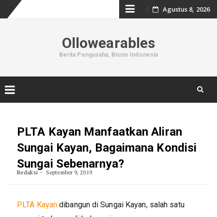
Skip
Agustus 8, 2026
to
Ollowearables
content
Berita Pengusaha, Bisnis Indonesia
Skip
to
content
PLTA Kayan Manfaatkan Aliran
Sungai Kayan, Bagaimana Kondisi
Sungai Sebenarnya?
Redaksi
September 9, 2019
PLTA Kayan
dibangun di Sungai Kayan, salah satu