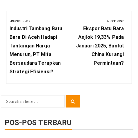
Navigasi
pos
PREVIOUS POST
NEXT POST
Previous
Next
Industri Tambang Batu
Ekspor Batu Bara
Post:
Post:
Bara Di Aceh Hadapi
Anjlok 19,33% Pada
Tantangan Harga
Januari 2025, Buntut
Menurun, PT Mifa
China Kurangi
Bersaudara Terapkan
Permintaan?
Strategi Efisiensi?
Search
Search
for:
POS-POS TERBARU