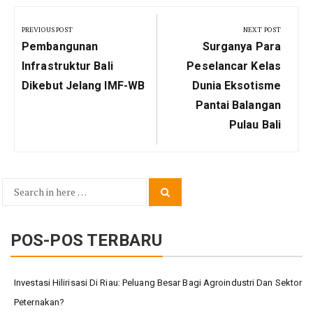
Navigasi
pos
PREVIOUS POST
NEXT POST
Previous
Next
Pembangunan
Surganya Para
Post:
Post:
Infrastruktur Bali
Peselancar Kelas
Dikebut Jelang IMF-WB
Dunia Eksotisme
Pantai Balangan
Pulau Bali
Search
Search
for:
POS-POS TERBARU
Investasi Hilirisasi Di Riau: Peluang Besar Bagi Agroindustri Dan Sektor
Peternakan?