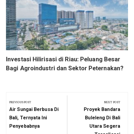
r
Investasi Hilirisasi di Riau: Peluang Besar
Bagi Agroindustri dan Sektor Peternakan?
Navigasi
pos
PREVIOUS POST
NEXT POST
Previous
Next
Air Sungai Berbusa Di
Proyek Bandara
Post:
Post:
Bali, Ternyata Ini
Buleleng Di Bali
Penyebabnya
Utara Segera