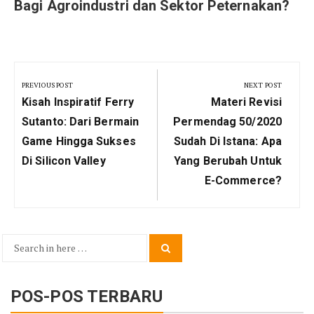
Bagi Agroindustri dan Sektor Peternakan?
Navigasi
pos
PREVIOUS POST
NEXT POST
Previous
Next
Kisah Inspiratif Ferry
Materi Revisi
Post:
Post:
Sutanto: Dari Bermain
Permendag 50/2020
Game Hingga Sukses
Sudah Di Istana: Apa
Di Silicon Valley
Yang Berubah Untuk
E-Commerce?
Search
Search
for:
POS-POS TERBARU