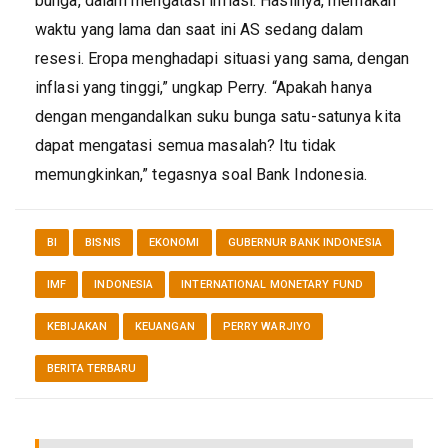
bunga, dalam mengatasi inflasi. Hasilnya, memakan
waktu yang lama dan saat ini AS sedang dalam
resesi. Eropa menghadapi situasi yang sama, dengan
inflasi yang tinggi,” ungkap Perry. “Apakah hanya
dengan mengandalkan suku bunga satu-satunya kita
dapat mengatasi semua masalah? Itu tidak
memungkinkan,” tegasnya soal Bank Indonesia.
BI
BISNIS
EKONOMI
GUBERNUR BANK INDONESIA
IMF
INDONESIA
INTERNATIONAL MONETARY FUND
KEBIJAKAN
KEUANGAN
PERRY WARJIYO
BERITA TERBARU