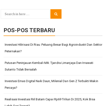
Search
Search
for:
POS-POS TERBARU
Investasi Hilirisasi Di Riau: Peluang Besar Bagi Agroindustri Dan Sektor
Peternakan?
Putusan Peninjauan Kembali MA: Tjandra Limanjaya Dan Irnawati
Sutanto Tidak Bersalah
Investasi Emas Digital Naik Daun, Milenial Dan Gen Z Terbukti Makin
Percaya?
Realisasi Investasi Riil Batam Capai Rp69 Triliun Di 2025, Kok Bisa
Lebih Dari Target?