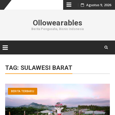
Skip
Agustus 9, 2026
to
Ollowearables
content
Berita Pengusaha, Bisnis Indonesia
Skip
to
TAG:
SULAWESI BARAT
content
BERITA TERBARU