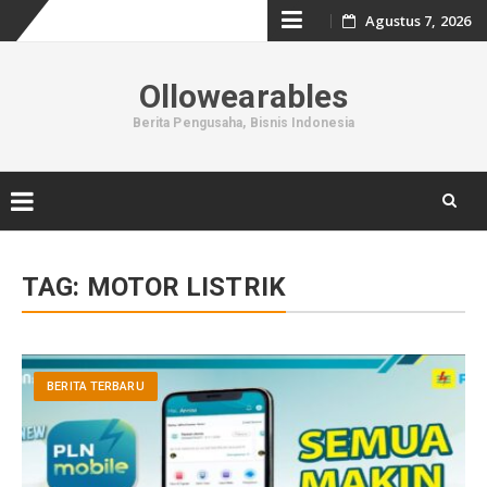
Skip
Agustus 7, 2026
to
Ollowearables
content
Berita Pengusaha, Bisnis Indonesia
Skip
to
TAG:
MOTOR LISTRIK
content
BERITA TERBARU