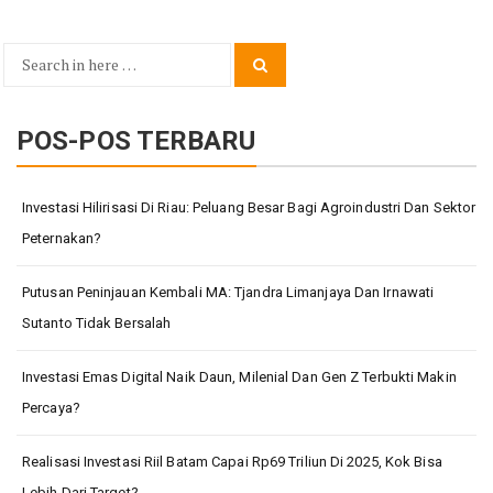
Search
Search
for:
POS-POS TERBARU
Investasi Hilirisasi Di Riau: Peluang Besar Bagi Agroindustri Dan Sektor
Peternakan?
Putusan Peninjauan Kembali MA: Tjandra Limanjaya Dan Irnawati
Sutanto Tidak Bersalah
Investasi Emas Digital Naik Daun, Milenial Dan Gen Z Terbukti Makin
Percaya?
Realisasi Investasi Riil Batam Capai Rp69 Triliun Di 2025, Kok Bisa
Lebih Dari Target?