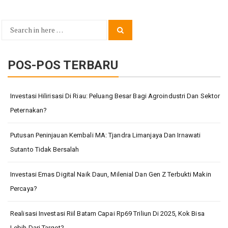
Search
Search
for:
POS-POS TERBARU
Investasi Hilirisasi Di Riau: Peluang Besar Bagi Agroindustri Dan Sektor
Peternakan?
Putusan Peninjauan Kembali MA: Tjandra Limanjaya Dan Irnawati
Sutanto Tidak Bersalah
Investasi Emas Digital Naik Daun, Milenial Dan Gen Z Terbukti Makin
Percaya?
Realisasi Investasi Riil Batam Capai Rp69 Triliun Di 2025, Kok Bisa
Lebih Dari Target?