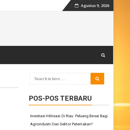
Agustus 9, 2026
Skip
to
content
Search
Search
for:
POS-POS TERBARU
Investasi Hilirisasi Di Riau: Peluang Besar Bagi
Agroindustri Dan Sektor Peternakan?