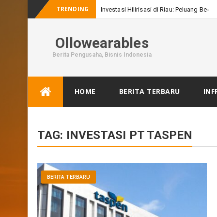
TRENDING
Investasi Hilirisasi di Riau: Peluang Besar
Ollowearables
Berita Pengusaha, Bisnis Indonesia
Skip
HOME
BERITA TERBARU
INF
to
content
TAG:
INVESTASI PT TASPEN
BERITA TERBARU