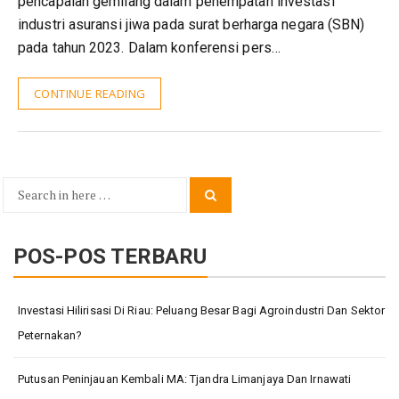
pencapaian gemilang dalam penempatan investasi
industri asuransi jiwa pada surat berharga negara (SBN)
pada tahun 2023. Dalam konferensi pers…
CONTINUE READING
Search
Search
for:
POS-POS TERBARU
Investasi Hilirisasi Di Riau: Peluang Besar Bagi Agroindustri Dan Sektor
Peternakan?
Putusan Peninjauan Kembali MA: Tjandra Limanjaya Dan Irnawati