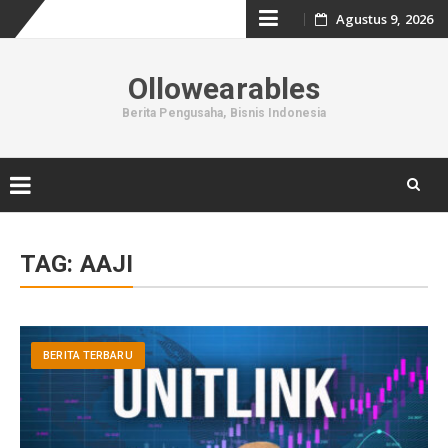
Skip
Agustus 9, 2026
to
Ollowearables
content
Berita Pengusaha, Bisnis Indonesia
Skip
to
TAG:
AAJI
content
BERITA TERBARU