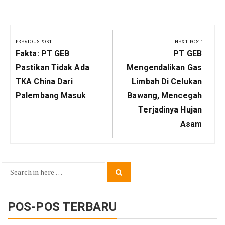
Navigasi
pos
PREVIOUS POST
NEXT POST
Previous
Next
Fakta: PT GEB
PT GEB
Post:
Post:
Pastikan Tidak Ada
Mengendalikan Gas
TKA China Dari
Limbah Di Celukan
Palembang Masuk
Bawang, Mencegah
Terjadinya Hujan
Asam
Search
Search
for:
POS-POS TERBARU