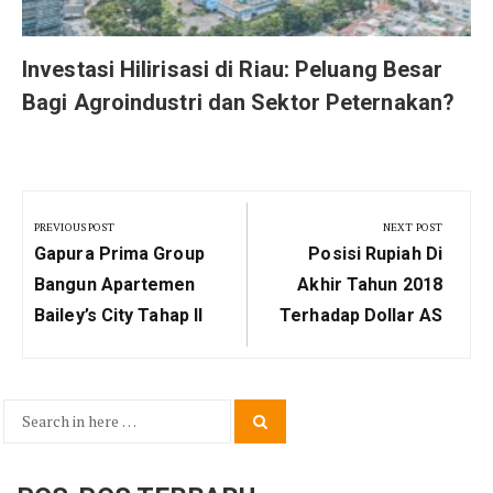
Investasi Hilirisasi di Riau: Peluang Besar
Bagi Agroindustri dan Sektor Peternakan?
Navigasi
pos
PREVIOUS POST
NEXT POST
Previous
Next
Gapura Prima Group
Posisi Rupiah Di
Post:
Post:
Bangun Apartemen
Akhir Tahun 2018
Bailey’s City Tahap II
Terhadap Dollar AS
Search
Search
for: